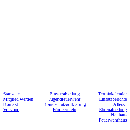
Startseite
Einsatzabteilung
Terminkalender
Mitglied werden
Jugendfeuerwehr
Einsatzberichte
Kontakt
Brandschutzaufklärung
Alters.-
Vorstand
Förderverein
Ehrenabteilung
Neubau-
Feuerwehrhaus