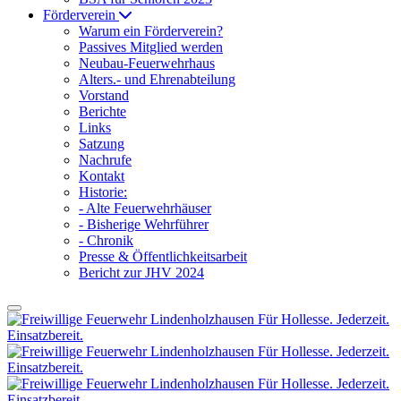
Förderverein
Warum ein Förderverein?
Passives Mitglied werden
Neubau-Feuerwehrhaus
Alters.- und Ehrenabteilung
Vorstand
Berichte
Links
Satzung
Nachrufe
Kontakt
Historie:
- Alte Feuerwehrhäuser
- Bisherige Wehrführer
- Chronik
Presse & Öffentlichkeitsarbeit
Bericht zur JHV 2024