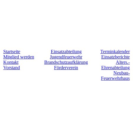
Startseite
Einsatzabteilung
Terminkalender
Mitglied werden
Jugendfeuerwehr
Einsatzberichte
Kontakt
Brandschutzaufklärung
Alters.-
Vorstand
Förderverein
Ehrenabteilung
Neubau-
Feuerwehrhaus
Für Hollesse. Jederzeit. Einsatzbereit.
©
Freiwillige Feuerwehr Lindenholzhausen 2024
|
Impressum &
Datenschutzerklärung