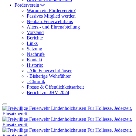
Förderverein
Warum ein Förderverein?
Passives Mitglied werden
Neubau-Feuerwehrhaus
Alters.- und Ehrenabteilung
Vorstand
Berichte
Links
Satzung
Nachrufe
Kontakt
Historie:
- Alte Feuerwehrhäuser
- Bisherige Wehrführer
- Chronik
Presse & Öffentlichkeitsarbeit
Bericht zur JHV 2024