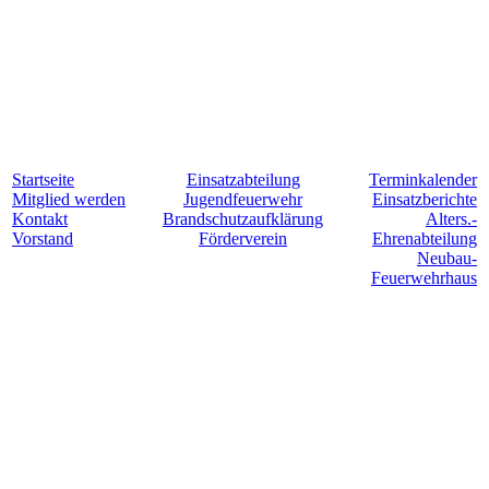
Startseite
Einsatzabteilung
Terminkalender
Mitglied werden
Jugendfeuerwehr
Einsatzberichte
Kontakt
Brandschutzaufklärung
Alters.-
Vorstand
Förderverein
Ehrenabteilung
Neubau-
Feuerwehrhaus
Für Hollesse. Jederzeit. Einsatzbereit.
©
Freiwillige Feuerwehr Lindenholzhausen 2024
|
Impressum &
Datenschutzerklärung