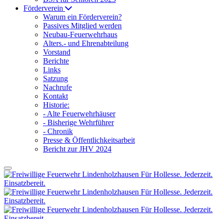
Förderverein
Warum ein Förderverein?
Passives Mitglied werden
Neubau-Feuerwehrhaus
Alters.- und Ehrenabteilung
Vorstand
Berichte
Links
Satzung
Nachrufe
Kontakt
Historie:
- Alte Feuerwehrhäuser
- Bisherige Wehrführer
- Chronik
Presse & Öffentlichkeitsarbeit
Bericht zur JHV 2024