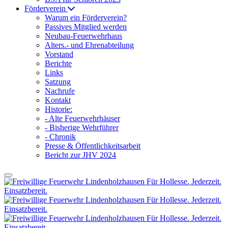
Förderverein
Warum ein Förderverein?
Passives Mitglied werden
Neubau-Feuerwehrhaus
Alters.- und Ehrenabteilung
Vorstand
Berichte
Links
Satzung
Nachrufe
Kontakt
Historie:
- Alte Feuerwehrhäuser
- Bisherige Wehrführer
- Chronik
Presse & Öffentlichkeitsarbeit
Bericht zur JHV 2024