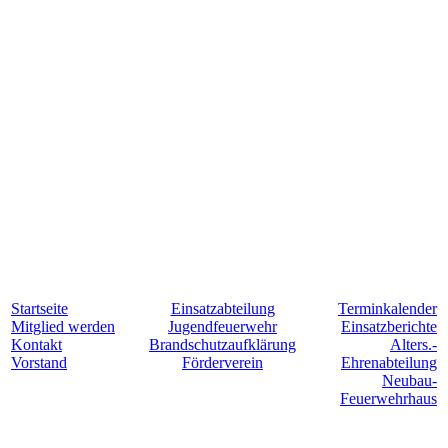
Startseite
Einsatzabteilung
Terminkalender
Mitglied werden
Jugendfeuerwehr
Einsatzberichte
Kontakt
Brandschutzaufklärung
Alters.-
Vorstand
Förderverein
Ehrenabteilung
Neubau-
Feuerwehrhaus
Für Hollesse. Jederzeit. Einsatzbereit.